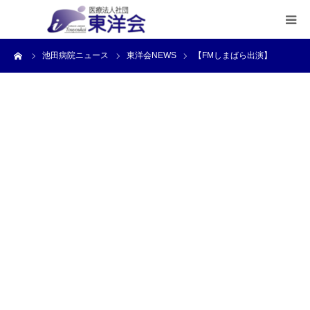
ーム
池田病院ニュース
東洋会NEWS
【FMしまばら出演】
病院紹介
外来のご案内
リハビリ
健康診断
入院のご案内
リハサポート
求人案内